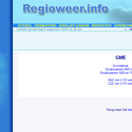
.::
|
|
|
|
ACTUEEL
VERWACHTING
SATELLIET & RADAR
WEERFOTO'S
AARDBEVIN
Update donderdag 6 augustus 2026 21:28 uur
A
GME
Gronddruk
Drukkaarten 850 
Drukkaarten 500 en 7
00Z run (+72 uur
12Z run (+72 uur
Terug naar het
be