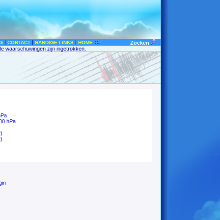
|
|
|
::.
G
CONTACT
HANDIGE LINKS
HOME
Zoeken
lle waarschuwingen zijn ingetrokken.
hPa
00 hPa
)
)
gin