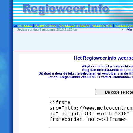
.::
|
|
|
|
ACTUEEL
VERWACHTING
SATELLIET & RADAR
WEERFOTO'S
AARDBEVIN
Update zondag 9 augustus 2026 21:28 uur
Alle
Het Regioweer.info weerber
Altijd een actueel weerbericht o
Voeg dan onderstaande code toe
Dit doet u door de tekst te selecteren en vervolgens in de 
Let op! Enige kennis van HTML is vereist! Momenteel w