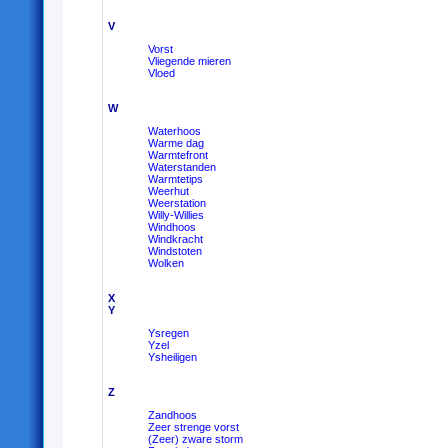
V
Vorst
Vliegende mieren
Vloed
W
Waterhoos
Warme dag
Warmtefront
Waterstanden
Warmtetips
Weerhut
Weerstation
Willy-Willies
Windhoos
Windkracht
Windstoten
Wolken
X
Y
Ysregen
Yzel
Ysheiligen
Z
Zandhoos
Zeer strenge vorst
(Zeer) zware storm