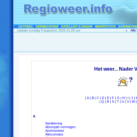
.::
|
|
|
|
ACTUEEL
VERWACHTING
SATELLIET & RADAR
WEERFOTO'S
AARDBEVIN
Update zondag 9 augustus 2026 21:28 uur
Alle
Het weer... Nader 
?
|
A
|
B
|
C
|
D
|
E
|
F
|
G
|
H
|
I
|
J
|
|
Q
|
R
|
S
|
T
|
U
|
V
|
W
A
Aardbeving
Absorptie-vermogen
Anemometer
Altocumulus