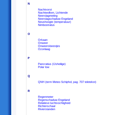
N
Nachtvorst
Nachtwolken, Lichtende
Neerslagmeting
Neerslagschaduw Engeland
Neushoogte (temperatuur)
Nimbostratus
O
Orkaan
Onweer
Onweersbeestjes
Ozonlaag
P
Pancratius (IJsheilige)
Polar low
Q
QNH (term Meteo Schiphol, pag. 707 teletekst)
R
Regenmeter
Regenschaduw Engeland
Relatieve luchtvochtigheid
Richterschaal
Rivierstanden