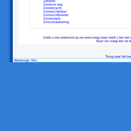
Zeewind
Zomerse dag
Zonnekracht
Zonneschijnduur
Zonneschijnmeter
Zonnestand
Zonsverduistering
Zoekt u een antwoord op uw weervraag maar heeft u het niet 
Stuur uw vraag dan op
v
Terug naar het
be
Webdesign: MvL