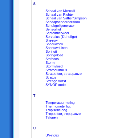
S
Schaal van Mercalli
Schaal van Richter
Schaal van Saffier/Simpson
Schaapscheerderskou
Schokgolfgenerator
Sensorhut
Septemberweer
Servatius (IJsheilige)
Sneeuw
Sneeuwdek
Sneeuwduinen
Springtij
Springvloed
Stofhoos
Storm
Stormvloed
Stratocumulus
Stratosfeer, stratopauze
Stratus
Strenge vorst
SYNOP code
T
Temperatuurmeting
Thermometerhut
Tropische dag
Troposfeer, tropopauze
Tyfonen
U
UV-index