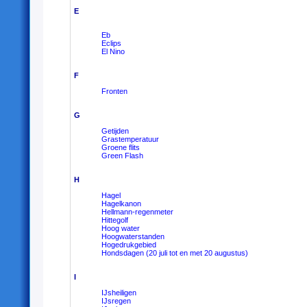
E
Eb
Eclips
El Nino
F
Fronten
G
Getijden
Grastemperatuur
Groene flits
Green Flash
H
Hagel
Hagelkanon
Hellmann-regenmeter
Hittegolf
Hoog water
Hoogwaterstanden
Hogedrukgebied
Hondsdagen (20 juli tot en met 20 augustus)
I
IJsheiligen
IJsregen