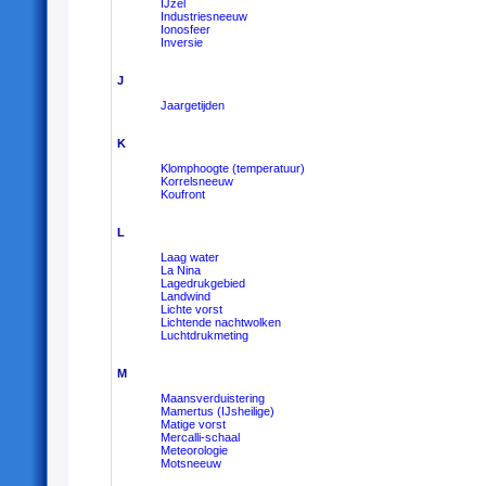
IJzel
Industriesneeuw
Ionosfeer
Inversie
J
Jaargetijden
K
Klomphoogte (temperatuur)
Korrelsneeuw
Koufront
L
Laag water
La Nina
Lagedrukgebied
Landwind
Lichte vorst
Lichtende nachtwolken
Luchtdrukmeting
M
Maansverduistering
Mamertus (IJsheilige)
Matige vorst
Mercalli-schaal
Meteorologie
Motsneeuw