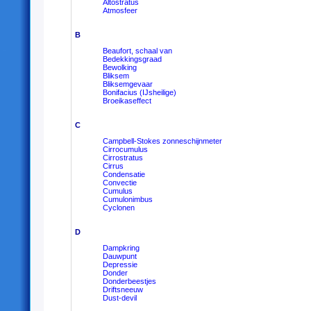
Altostratus
Atmosfeer
B
Beaufort, schaal van
Bedekkingsgraad
Bewolking
Bliksem
Bliksemgevaar
Bonifacius (IJsheilige)
Broeikaseffect
C
Campbell-Stokes zonneschijnmeter
Cirrocumulus
Cirrostratus
Cirrus
Condensatie
Convectie
Cumulus
Cumulonimbus
Cyclonen
D
Dampkring
Dauwpunt
Depressie
Donder
Donderbeestjes
Driftsneeuw
Dust-devil