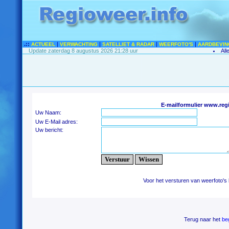
.::
|
|
|
|
ACTUEEL
VERWACHTING
SATELLIET & RADAR
WEERFOTO'S
AARDBEVIN
Update zaterdag 8 augustus 2026 21:28 uur
All
E-mailformulier www.reg
Uw Naam:
Uw E-Mail adres:
Uw bericht:
Voor het versturen van weerfoto's
Terug naar het
be