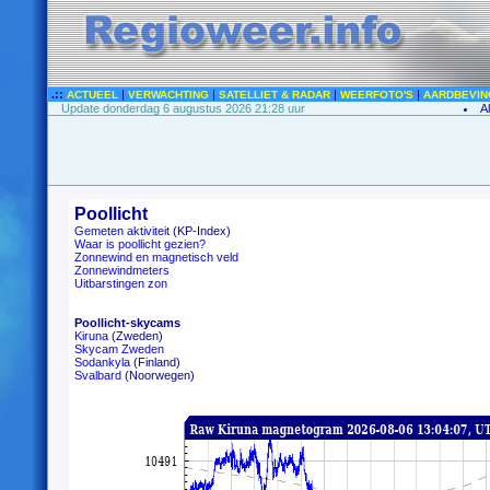
.::
|
|
|
|
ACTUEEL
VERWACHTING
SATELLIET & RADAR
WEERFOTO'S
AARDBEVIN
Update donderdag 6 augustus 2026 21:28 uur
A
Poollicht
Gemeten aktiviteit
(KP-Index)
Waar is poollicht gezien?
Zonnewind en magnetisch veld
Zonnewindmeters
Uitbarstingen zon
Poollicht-skycams
Kiruna
(Zweden)
Skycam Zweden
Sodankyla
(Finland)
Svalbard
(Noorwegen)