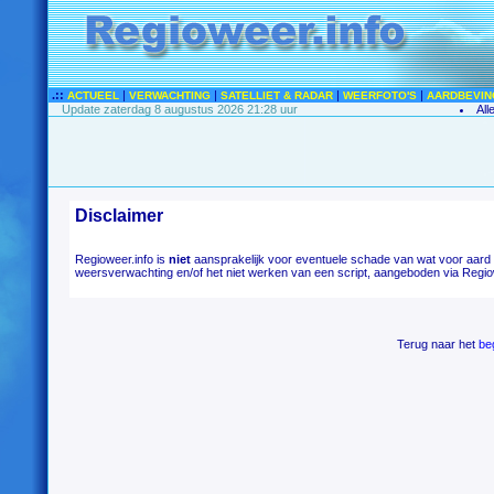
.::
|
|
|
|
ACTUEEL
VERWACHTING
SATELLIET & RADAR
WEERFOTO'S
AARDBEVIN
Update zaterdag 8 augustus 2026 21:28 uur
All
Disclaimer
Regioweer.info is
niet
aansprakelijk voor eventuele schade van wat voor aard d
weersverwachting en/of het niet werken van een script, aangeboden via Regio
Terug naar het
be