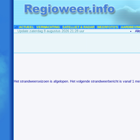
.::
|
|
|
|
ACTUEEL
VERWACHTING
SATELLIET & RADAR
WEERFOTO'S
AARDBEVIN
Update zaterdag 8 augustus 2026 21:28 uur
All
Het strandweerseizoen is afgelopen. Het volgende strandweerbericht is vanaf 1 mei