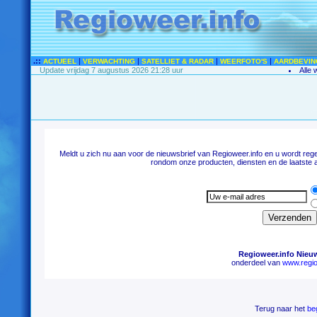
.::
|
|
|
|
ACTUEEL
VERWACHTING
SATELLIET & RADAR
WEERFOTO'S
AARDBEVIN
Update vrijdag 7 augustus 2026 21:28 uur
Alle 
Meldt u zich nu aan voor de nieuwsbrief van Regioweer.info en u wordt reg
rondom onze producten, diensten en de laatste 
Regioweer.info Nieu
onderdeel van
www.regio
Terug naar het
be