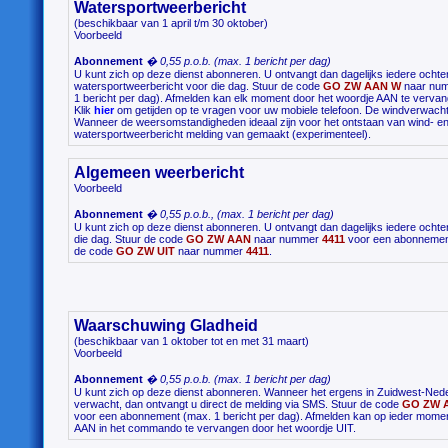
Watersportweerbericht
(beschikbaar van 1 april t/m 30 oktober)
Voorbeeld
Abonnement
� 0,55 p.o.b. (max. 1 bericht per dag)
U kunt zich op deze dienst abonneren. U ontvangt dan dagelijks iedere ochte
watersportweerbericht voor die dag. Stuur de code
GO ZW AAN W
naar nu
1 bericht per dag). Afmelden kan elk moment door het woordje AAN te vervan
Klik
hier
om getijden op te vragen voor uw mobiele telefoon. De windverwach
Wanneer de weersomstandigheden ideaal zijn voor het ontstaan van wind- en
watersportweerbericht melding van gemaakt (experimenteel).
Algemeen weerbericht
Voorbeeld
Abonnement
� 0,55 p.o.b., (max. 1 bericht per dag)
U kunt zich op deze dienst abonneren. U ontvangt dan dagelijks iedere ocht
die dag. Stuur de code
GO ZW AAN
naar nummer
4411
voor een abonnement 
de code
GO ZW UIT
naar nummer
4411
.
Waarschuwing Gladheid
(beschikbaar van 1 oktober tot en met 31 maart)
Voorbeeld
Abonnement
� 0,55 p.o.b. (max. 1 bericht per dag)
U kunt zich op deze dienst abonneren. Wanneer het ergens in Zuidwest-Nederl
verwacht, dan ontvangt u direct de melding via SMS. Stuur de code
GO ZW 
voor een abonnement (max. 1 bericht per dag). Afmelden kan op ieder momen
AAN in het commando te vervangen door het woordje UIT.