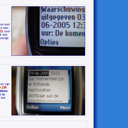
van een
ze aan
11
voor
k iets
oordje
en zijn
 ZW
lleen
n te
 het