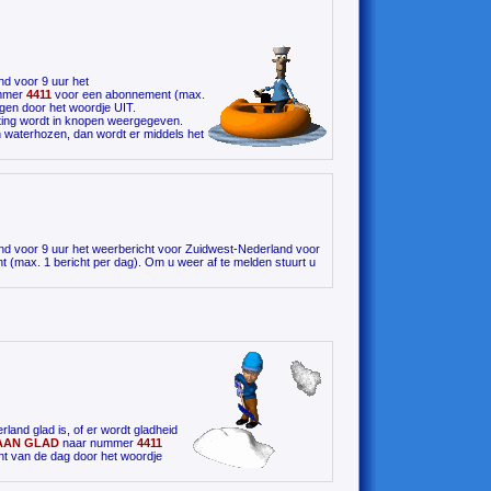
nd voor 9 uur het
mmer
4411
voor een abonnement (max.
gen door het woordje UIT.
ting wordt in knopen weergegeven.
 waterhozen, dan wordt er middels het
end voor 9 uur het weerbericht voor Zuidwest-Nederland voor
(max. 1 bericht per dag). Om u weer af te melden stuurt u
and glad is, of er wordt gladheid
AAN GLAD
naar nummer
4411
t van de dag door het woordje