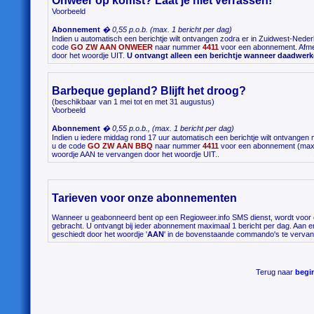
Onweer op komst? Laat je niet verrassen!
Voorbeeld
Abonnement
� 0,55 p.o.b. (max. 1 bericht per dag)
Indien u automatisch een berichtje wilt ontvangen zodra er in Zuidwest-Nede
code
GO ZW AAN ONWEER
naar nummer
4411
voor een abonnement. Afme
door het woordje UIT.
U ontvangt alleen een berichtje wanneer daadwerk
Barbeque gepland? Blijft het droog?
(beschikbaar van 1 mei tot en met 31 augustus)
Voorbeeld
Abonnement
� 0,55 p.o.b., (max. 1 bericht per dag)
Indien u iedere middag rond 17 uur automatisch een berichtje wilt ontvangen 
u de code
GO ZW AAN BBQ
naar nummer
4411
voor een abonnement (max. 
woordje AAN te vervangen door het woordje UIT..
Tarieven voor onze abonnementen
Wanneer u geabonneerd bent op een Regioweer.info SMS dienst, wordt voor
gebracht. U ontvangt bij ieder abonnement maximaal 1 bericht per dag. Aan 
geschiedt door het woordje '
AAN
' in de bovenstaande commando's te vervang
Terug naar
begi