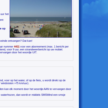
 uur het
ent
de op
eekeinde ontvangen? Dat kan!
ar nummer
4411
voor een abonnement (max. 1 bericht per
end, voor 9 uur, een strandweerbericht op uw mobiel.
ervangen door het woordje UIT.
 voor op het water, of op de fiets, u wordt direkt op de
f windstoten >75 km/uur).
lden kan elk moment door het woordje AAN te vervangen door
en waterhozen, dan wordt er middels SMSWind een smsje