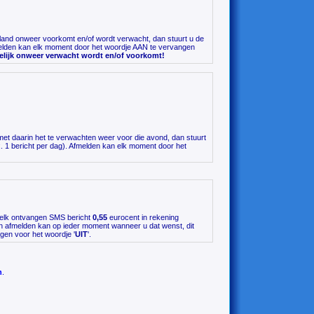
rland onweer voorkomt en/of wordt verwacht, dan stuurt u de
lden kan elk moment door het woordje AAN te vervangen
elijk onweer verwacht wordt en/of voorkomt!
met daarin het te verwachten weer voor die avond, dan stuurt
1 bericht per dag). Afmelden kan elk moment door het
 elk ontvangen SMS bericht
0,55
eurocent in rekening
en afmelden kan op ieder moment wanneer u dat wenst, dit
en voor het woordje '
UIT
'.
n
.