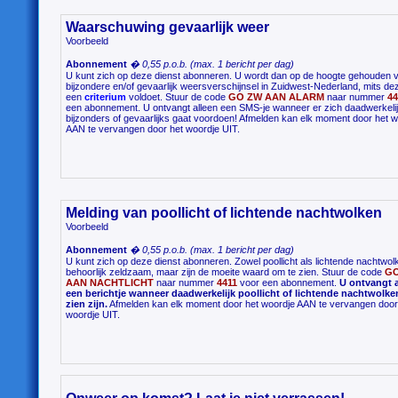
Waarschuwing gevaarlijk weer
Voorbeeld
Abonnement
� 0,55 p.o.b. (max. 1 bericht per dag)
U kunt zich op deze dienst abonneren. U wordt dan op de hoogte gehouden 
bijzondere en/of gevaarlijk weersverschijnsel in Zuidwest-Nederland, mits de
een
criterium
voldoet. Stuur de code
GO ZW AAN ALARM
naar nummer
44
een abonnement. U ontvangt alleen een SMS-je wanneer er zich daadwerkelij
bijzonders of gevaarlijks gaat voordoen! Afmelden kan elk moment door het w
AAN te vervangen door het woordje UIT.
Melding van poollicht of lichtende nachtwolken
Voorbeeld
Abonnement
� 0,55 p.o.b. (max. 1 bericht per dag)
U kunt zich op deze dienst abonneren. Zowel poollicht als lichtende nachtwolk
behoorlijk zeldzaam, maar zijn de moeite waard om te zien. Stuur de code
GO
AAN NACHTLICHT
naar nummer
4411
voor een abonnement.
U ontvangt a
een berichtje wanneer daadwerkelijk poollicht of lichtende nachtwolke
zien zijn.
Afmelden kan elk moment door het woordje AAN te vervangen door
woordje UIT.