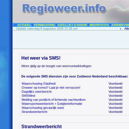
.::
|
|
|
|
ACTUEEL
VERWACHTING
SATELLIET & RADAR
WEERFOTO'S
AARDBEVIN
Update zaterdag 8 augustus 2026 21:28 uur
All
Het weer via SMS!
Wees tijdig op de hoogte van weersontwikkelingen
De volgende SMS diensten zijn voor Zuidwest-Nederland beschikbaar:
Waarschuwing Gladheid
Voorbeeld
Onweer op komst? Laat je niet verrassen!
Voorbeeld
Dagelijks weerbericht
Voorbeeld
SMSWind
Voorbeeld
Melding van poollicht of lichtende nachtwolken
Voorbeeld
Watersportweerbericht + Getijdeninformatie
Voorbeeld
Waarschuwing gevaarlijk weer
Voorbeeld
Strandweerbericht
Voorbeeld
Strandweerbericht