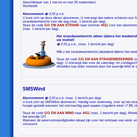
(beschikbaar van 1 mei tot en met 30 september)
Voorbeeld
Abonnement
� 0,55 p.o.b.
U kunt zich op deze dienst abonneren. U ontvangt dan iedere ochtend voor 9
strandweerbericht voor die dag (max. 1 bericht per dag).
Stuur de code
GO ZW AAN STRAND
naar nummer
4411
voor een abonnem
(max. 1 bericht per dag).
Het strandweerbericht alleen tijdens het weekein
uw mobiel!
� 0,55 p.o.b., (max. 1 bericht per dag)
Wilt u het strandweerbericht uitsluitend tijdens het w
Stuur de code
GO ZW AAN STRANDWEEKEINDE
na
dag). U ontvangt dan voor de zaterdag- en zondagocht
Afmelden kan ieder moment door het woordje AAN te v
SMSWind
Abonnement
� 0,55 p.o.b. (max. 1 bericht per dag)
U kunt zich op SMSWind abonneren. Handig voor onderweg, voor op het strand,
hoogte gesteld wanneer het stormachtig gaat waaien (reguliere wind >7 Bft, o
Stuur de code
GO ZW AAN WIND
naar
4411
(max. 1 bericht per dag). Afme
het woordje UIT.
Wanneer de weersomstandigheden ideaal zijn voor het ontstaan van wind- 
verstuurd.