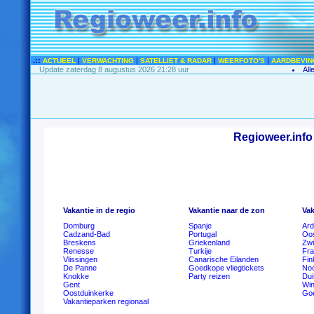
.::
|
|
|
|
ACTUEEL
VERWACHTING
SATELLIET & RADAR
WEERFOTO'S
AARDBEVIN
Update zaterdag 8 augustus 2026 21:28 uur
All
Regioweer.info 
Vakantie in de regio
Vakantie naar de zon
Vak
Domburg
Spanje
Ar
Cadzand-Bad
Portugal
Oos
Breskens
Griekenland
Zwi
Renesse
Turkije
Fra
Vlissingen
Canarische Eilanden
Fin
De Panne
Goedkope vliegtickets
No
Knokke
Party reizen
Dui
Gent
Win
Oostduinkerke
Goe
Vakantieparken regionaal